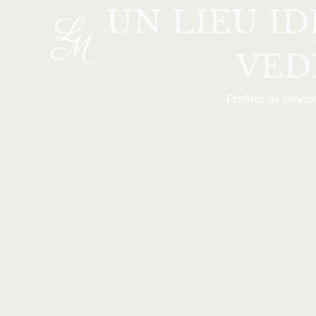
UN LIEU I
Aller
au
contenu
VED
Profitez de servi