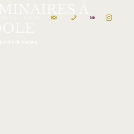
MINAIRES À
UALITÉS
CONTACT
DOLE
 proche de Vedène.