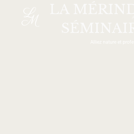
LA MÉRIND
Aller
au
contenu
SÉMINAI
Alliez nature et pro