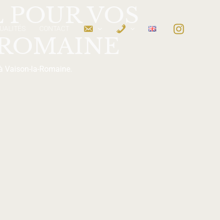
L POUR VOS
UALITÉS
CONTACT
-ROMAINE
 à Vaison-la-Romaine.