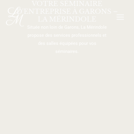
VOTRE SÉMINAIRE
Aller
MAI
D'ENTREPRISE À GARONS –
au
MEN
LA MÉRINDOLE
contenu
Située non loin de Garons, La Mérindole
propose des services professionnels et
des salles équipées pour vos
séminaires.