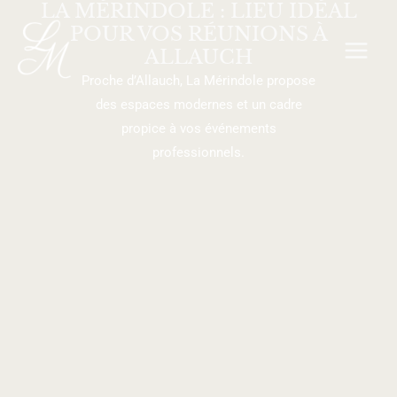
LA MÉRINDOLE : LIEU IDÉAL
Aller
MAI
POUR VOS RÉUNIONS À
au
MEN
ALLAUCH
contenu
Proche d’Allauch, La Mérindole propose
des espaces modernes et un cadre
propice à vos événements
professionnels.