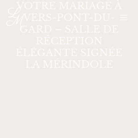
VOTRE MARIAGE À
Aller
MAI
au
VERS-PONT-DU-
MEN
contenu
GARD – SALLE DE
RÉCEPTION
ÉLÉGANTE SIGNÉE
LA MÉRINDOLE