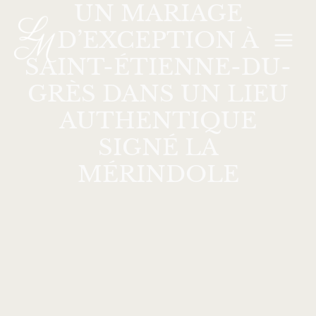
UN MARIAGE
Aller
MAI
au
D’EXCEPTION À
MEN
contenu
SAINT-ÉTIENNE-DU-
GRÈS DANS UN LIEU
AUTHENTIQUE
SIGNÉ LA
MÉRINDOLE