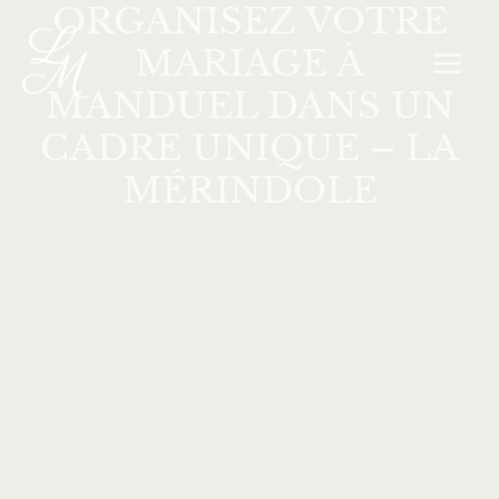
ORGANISEZ VOTRE
Aller
MAI
au
MARIAGE À
MEN
contenu
MANDUEL DANS UN
CADRE UNIQUE – LA
MÉRINDOLE